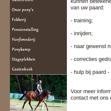
kunnen betekene
van uw paard:
- training;
- inrijden;
- naar gewenst n
- correcties ged
- hulp bij paard - 
Voor meer inform
contact met ons